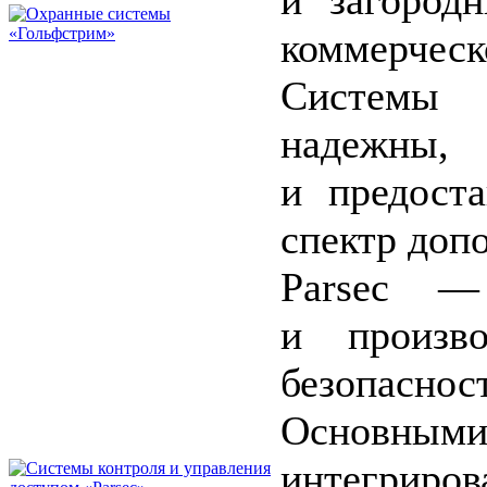
коммерческ
Системы 
надежны,
и предост
спектр доп
Parsec — 
и произв
безопаснос
Основными 
интегриро