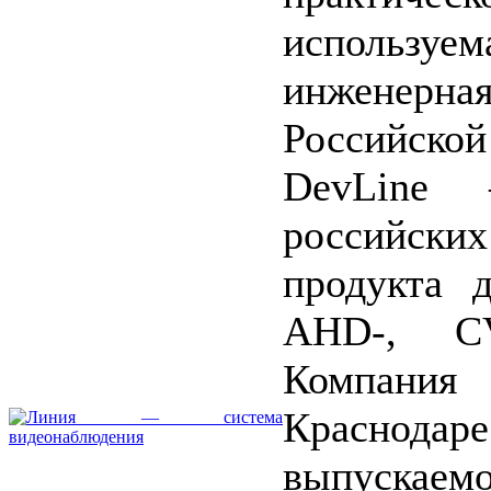
используе
инженерная
Российской
DevLine
российски
продукта д
AHD-, CV
Компания
Краснодар
выпускае