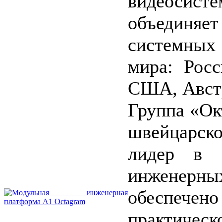
видеосисте
объединяе
системных
мира: Росс
США, Австр
Группа «Ок
швейцарск
лидер в о
инженерны
обеспечен
практич