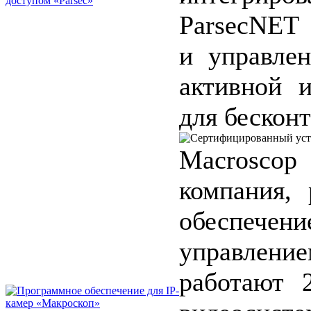
ParsecNET
и управлен
активной 
для бескон
Macroscop
компания,
обеспеч
управлен
работают 