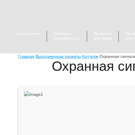
О компании
Системы
Решения
Реш
безопасности
для дома
для 
Главная
Выполненные проекты
Коттедж
Охранная сигнал
Охранная си